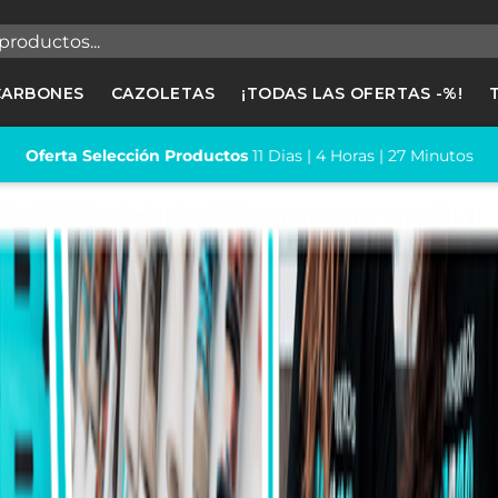
egistrarse
CARBONES
CAZOLETAS
¡TODAS LAS OFERTAS -%!
cesitas hacer login para guardar productos en tu lista de deseos
Oferta Selección Productos
11
Dias |
4
Horas |
27
Minutos
Cancelar
Registrars