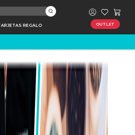
×
OUTLET
TARJETAS REGALO
e