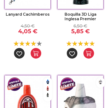
Lanyard Cachimberos
Boquilla 3D Liga
Inglesa Premier
4,50 €
6,50 €
4,05 €
5,85 €
Inter
Hed
Milán
Juventus