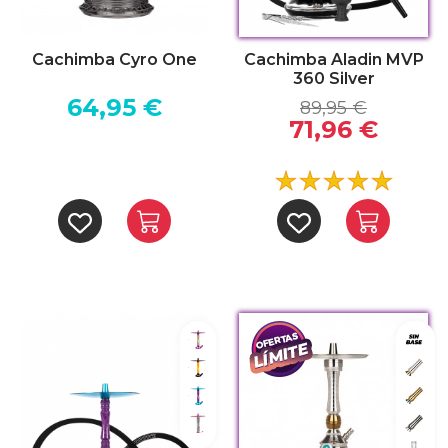
Cachimba Cyro One
Cachimba Aladin MVP
360 Silver
64,95 €
89,95 €
71,96 €
Joker
Sin 
Batman
Silve
Frozen
Gold
Kylie
Blac