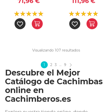
71,96 €
111,96 €
Visualizando 107
resultados
1
2
3
…
9
Descubre el Mejor
Catálogo de Cachimbas
online en
Cachimberos.es
Explora nuestra tienda online, donde