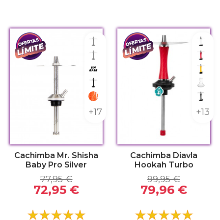
Sin kit
Whit
Sin kit
Red F
Sin base
Yello
Kit Pro Black
Clear
Red
Full 
+17
+13
Cachimba Mr. Shisha
Cachimba Diavla
Baby Pro Silver
Hookah Turbo
77,95 €
99,95 €
72,95 €
79,96 €