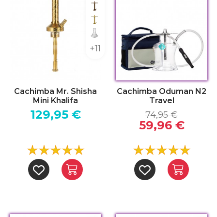
Bronce
Dorado
Indian
+11
Cachimba Mr. Shisha
Cachimba Oduman N2
Mini Khalifa
Travel
129,95 €
74,95 €
59,96 €