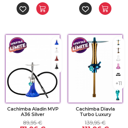
Blue
Celes
Clear
Dark
Dark Red
Clea
Black
Lowp
Sin 
+11
Cachimba Aladin MVP
Cachimba Diavla
A36 Silver
Turbo Luxury
89,95 €
139,95 €