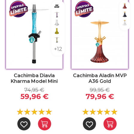
Sin base
Gold
Galaxy
Gold
Indian
Gold
Lowpoly Amarillo
Savage
+12
Cachimba Diavla
Cachimba Aladin MVP
Kharma Model Mini
A36 Gold
74,95 €
99,95 €
59,96 €
79,96 €