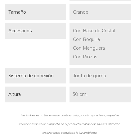
Tamaño
Grande
Accesorios
Con Base de Cristal
Con Boquilla
Con Manguera
Con Pinzas
Sistema de conexión
Junta de goma
Altura
50 cm.
Las imágenes no tienen valor contractual y podrían apreciarse pequeñas
variaciones de color o aspecto en el producto real debidas a la visualización
en diferentes pantallas o la luz ambiente.