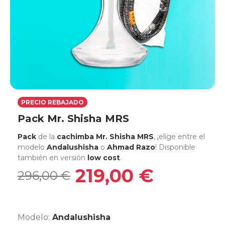
PRECIO REBAJADO
Pack Mr. Shisha MRS
Pack
de la
cachimba Mr. Shisha MRS
, ¡elige entre el
modelo
Andalushisha
o
Ahmad Razo
! Disponible
también en versión
low cost
.
219,00 €
296,00 €
Modelo:
Andalushisha