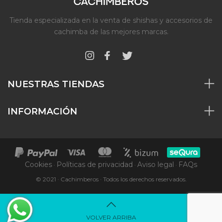
Tienda especializada en la venta de shishas y accesorios de
cachimba de las mejores marcas.
NUESTRAS TIENDAS
INFORMACIÓN
Cookies
Políticas de privacidad
Aviso legal
FAQs
·
·
·
© 2021 · Cachimberos · Todos los derechos reservados.
VOLVER ARRIBA