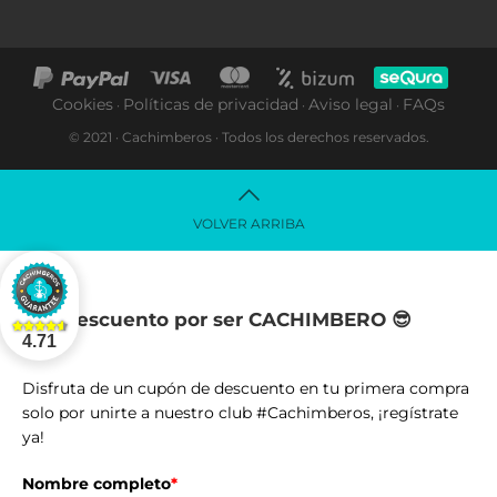
Cookies
Políticas de privacidad
Aviso legal
FAQs
·
·
·
© 2021 · Cachimberos · Todos los derechos reservados.
VOLVER ARRIBA
-5% descuento por ser CACHIMBERO 😎
4.71
Disfruta de un cupón de descuento en tu primera compra
solo por unirte a nuestro club #Cachimberos, ¡regístrate
ya!
Nombre completo
*