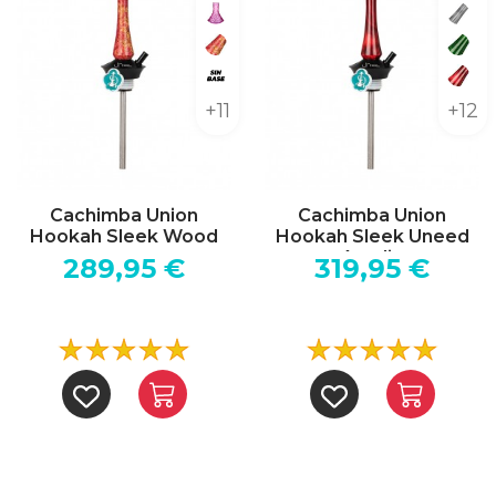
Lowpoly Big Pink
Acryl
Wood Pink Yellow
Acry
Sin base
Acry
+11
+12
Cachimba Union
Cachimba Union
Hookah Sleek Wood
Hookah Sleek Uneed
Acrylic
289,95 €
319,95 €