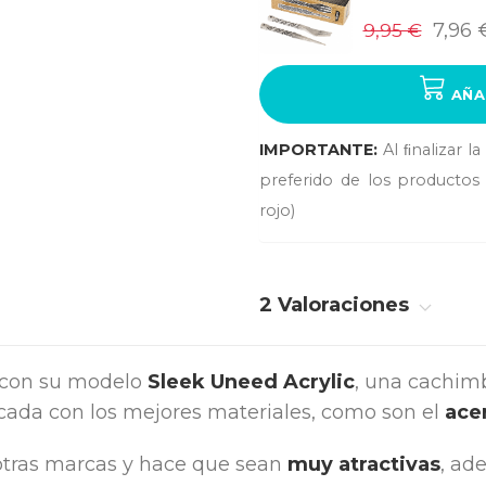
9,95 €
7,96 
AÑA
IMPORTANTE:
Al ﬁnalizar l
preferido de los productos 
rojo)
2 Valoraciones
 con su modelo
Sleek Uneed Acrylic
, una cachim
icada con los mejores materiales, como son el
acer
 otras marcas y hace que sean
muy atractivas
, ad