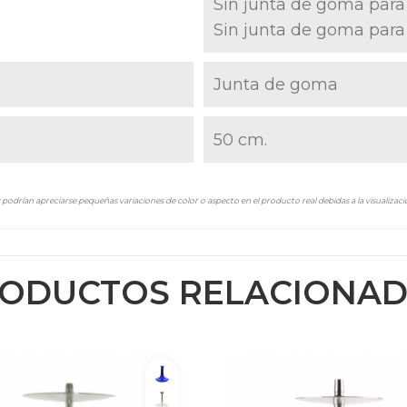
Sin junta de goma para
Sin junta de goma para
Junta de goma
50 cm.
podrían apreciarse pequeñas variaciones de color o aspecto en el producto real debidas a la visualizació
ODUCTOS RELACIONA
Shiny Blue
Clear