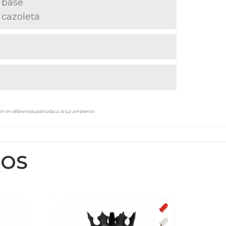
 base
 cazoleta
n en diferentes pantallas o la luz ambiente.
DOS
Rojo
Blanco