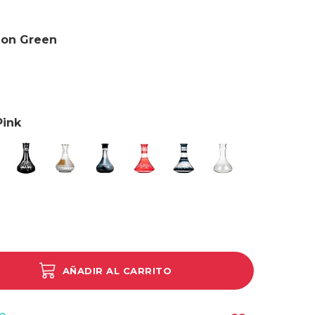
eon Green
n
Pink
lass P-turquoise
Big Glass N Black
Egyptian
Frozen Black
Tallada Roja
Tallada Negra
Gota de Agua Ray
 Clear
AÑADIR AL CARRITO