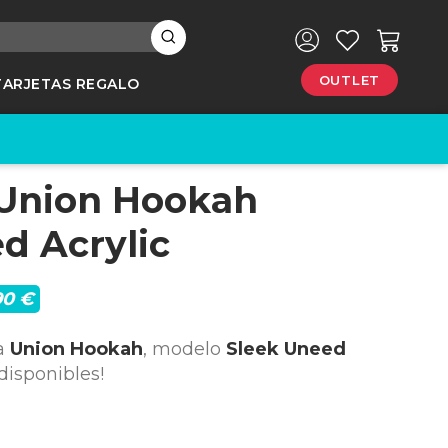
×
OUTLET
TARJETAS REGALO
Union Hookah
e
d Acrylic
90 €
a
Union Hookah
, modelo
Sleek Uneed
 disponibles!