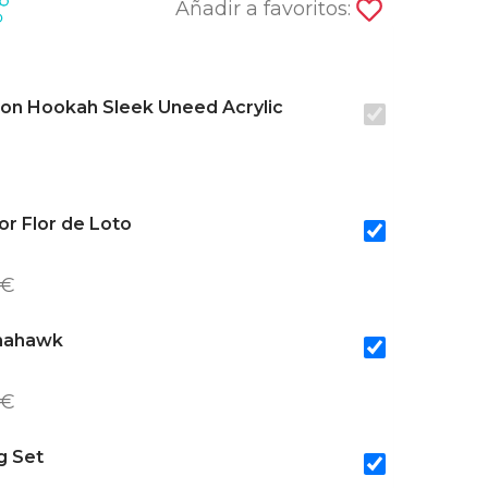
Añadir a favoritos:
on Hookah Sleek Uneed Acrylic
or Flor de Loto
 €
mahawk
 €
g Set