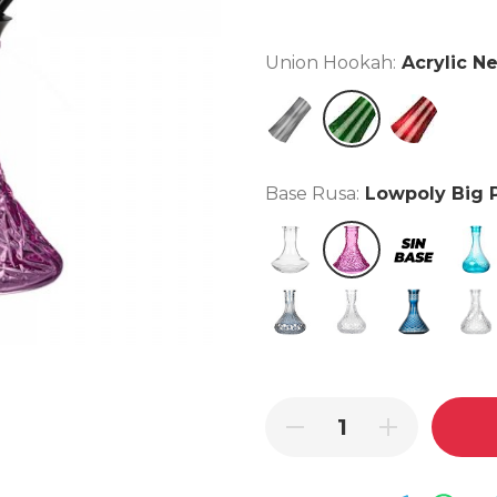
Union Hookah:
Acrylic N
Acrylic Grey
Acrylic Neon Gree
Acrylic Red
Base Rusa:
Lowpoly Big 
Clear
Lowpoly Big Pink
Sin base
Big G
Imperial Ahumada
Imperial Clear
Crystal Blue
Nexa