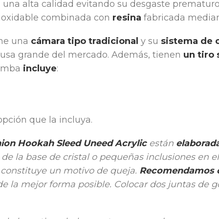
e una alta calidad evitando su desgaste prematuro
inoxidable combinada con
resina
fabricada median
ne una
cámara tipo tradicional
y su
sistema de 
rusa grande del mercado. Además, tienen
un tiro
himba
incluye
:
opción que la incluya.
nion Hookah Sleed Uneed Acrylic
están
elaborad
e la base de cristal o pequeñas inclusiones en el v
i constituye un motivo de queja.
Recomendamos c
 de la mejor forma posible. Colocar dos juntas de 