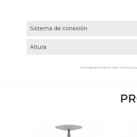
Sistema de conexión
Altura
Las imágenes no tienen valor contractual y 
PR
Black Stripes
Blue with silver ring