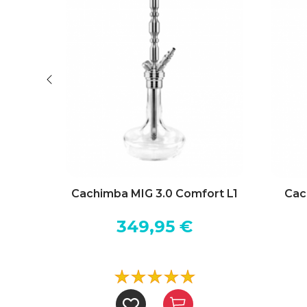
Clear pattern
Clear with Silver Ring
Rainbow
+6
 360
Cachimba MIG 3.0 Comfort L1
Cac
349,95 €