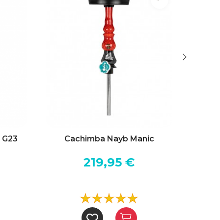
 G23
Cachimba Nayb Manic
Cach
219,95 €