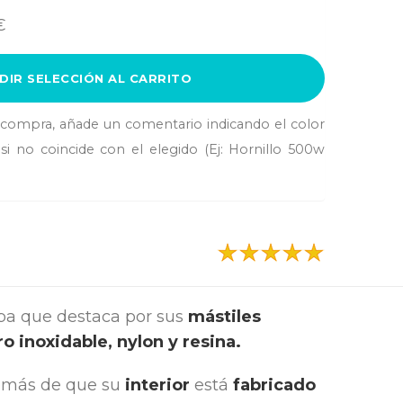
€
DIR SELECCIÓN AL CARRITO
a compra, añade un comentario indicando el color
si no coincide con el elegido (Ej: Hornillo 500w
ba que destaca por sus
mástiles
o inoxidable, nylon y resina.
emás de que su
interior
está
fabricado