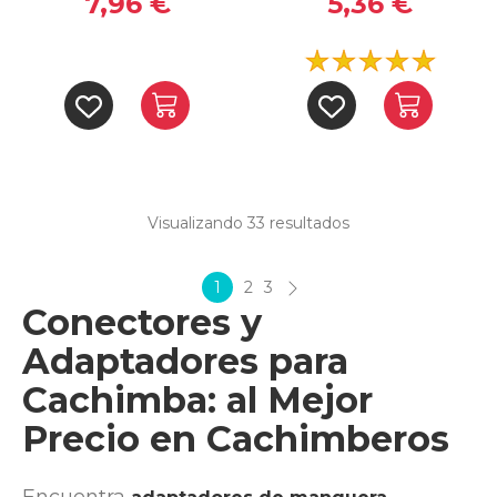
7,96 €
5,36 €
Visualizando 33
resultados
1
2
3
Conectores y
Adaptadores para
Cachimba: al Mejor
Precio en Cachimberos
Encuentra
,