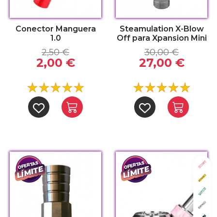
Conector Manguera
Steamulation X-Blow
1.0
Off para Xpansion Mini
2,50 €
30,00 €
2,00 €
27,00 €
Wav
Wavy
Wav
Wavy