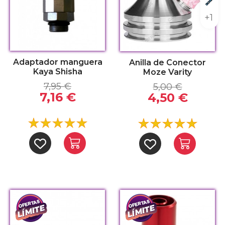
Wav
+1
Adaptador manguera
Anilla de Conector
Kaya Shisha
Moze Varity
7,95 €
5,00 €
7,16 €
4,50 €