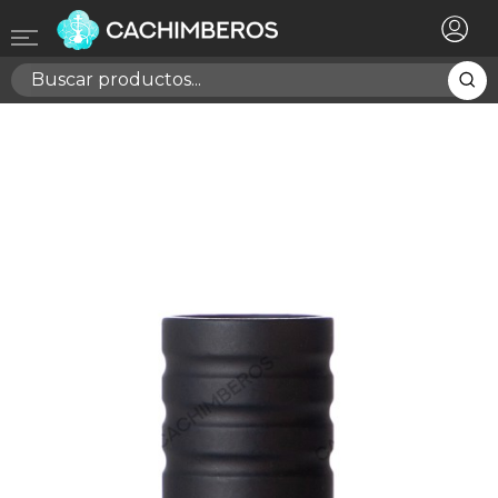
×
Registrarse
Necesitas hacer login para guardar productos en tu
lista de deseos
Cancelar
Registrarse