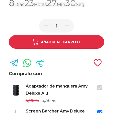
8
23
27
30
Días
Horas
Min
Seg
AÑADIR AL CARRITO
Cómpralo con
Adaptador de manguera Amy
Deluxe Alu
5,95 €
5,36 €
Screen Barcher Amy Deluxe