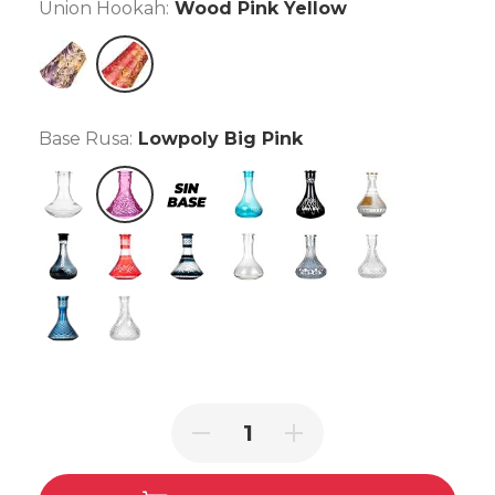
Union Hookah:
Wood Pink Yellow
Wood Purple Brown
Wood Pink Yellow
Base Rusa:
Lowpoly Big Pink
Clear
Lowpoly Big Pink
Sin base
Big Glass P-turquoise
Big Glass N Black
Egyptian
Frozen Black
Tallada Roja
Tallada Negra
Gota de Agua Rayada
Imperial Ahumada
Imperial Clear
Crystal Blue
Nexa Clear