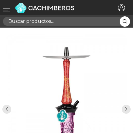
×
Registrarse
Necesitas hacer login para guardar productos en tu
lista de deseos
Cancelar
Registrarse