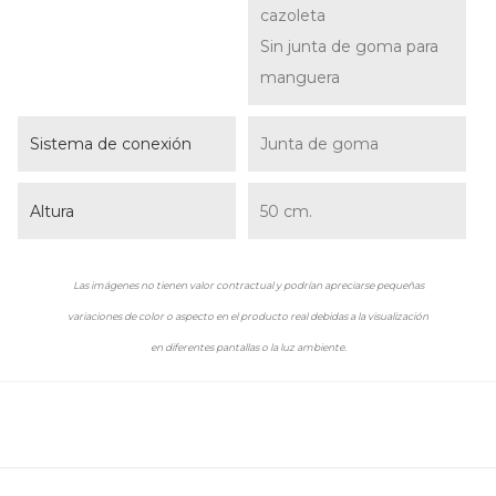
cazoleta
Sin junta de goma para
manguera
Sistema de conexión
Junta de goma
Altura
50 cm.
Las imágenes no tienen valor contractual y podrían apreciarse pequeñas
variaciones de color o aspecto en el producto real debidas a la visualización
en diferentes pantallas o la luz ambiente.