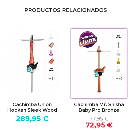
PRODUCTOS RELACIONADOS
se
Clear
Sin b
Wood Purple Brown
Sin ki
y Amarillo
Lowpoly Big Pink
India
lo
Wood Pink Yellow
Lowpo
y Clear
Sin base
Lowpo
+11
+8
Cachimba Union
Cachimba Mr. Shisha
Hookah Sleek Wood
Baby Pro Bronze
289,95 €
77,95 €
72,95 €