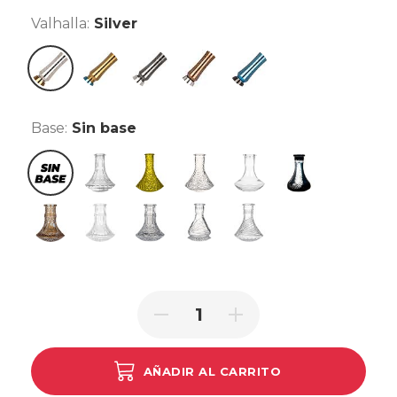
Valhalla:
Silver
Silver
Gold
Black
Bronze
Blue
Base:
Sin base
Sin base
Indian
Lowpoly Amarillo
Lowpoly Clear
Mini Clear
Mini Frozen Blac
Mini Glass A Amber
Mini Glass B Clear
Mini Glass C Clear
Mini Glass F Clear
Tallada Mariposa
AÑADIR AL CARRITO