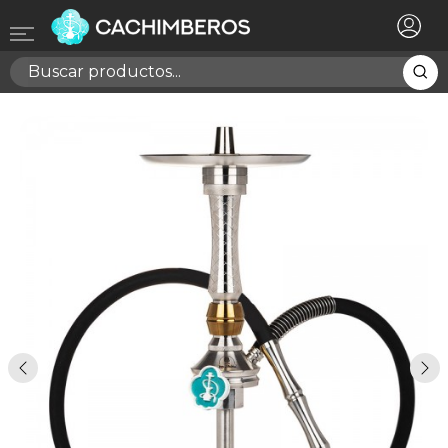
×
Registrarse
Necesitas hacer login para guardar productos en tu
lista de deseos
Cancelar
Registrarse