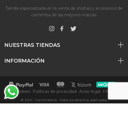
Tienda especializada en la venta de shishas y accesorios de
cachimba de las mejores marcas.
NUESTRAS TIENDAS
INFORMACIÓN
Cookies
Políticas de privacidad
Aviso legal
FAQs
·
·
·
© 2021 · Cachimberos · Todos los derechos reservados.
VOLVER ARRIBA