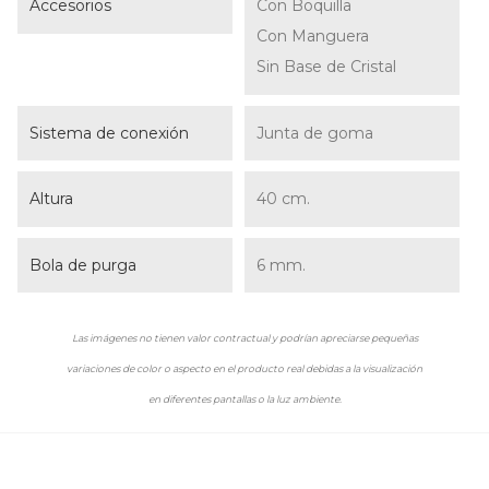
Accesorios
Con Boquilla
Con Manguera
Sin Base de Cristal
Sistema de conexión
Junta de goma
Altura
40 cm.
Bola de purga
6 mm.
Las imágenes no tienen valor contractual y podrían apreciarse pequeñas
variaciones de color o aspecto en el producto real debidas a la visualización
en diferentes pantallas o la luz ambiente.