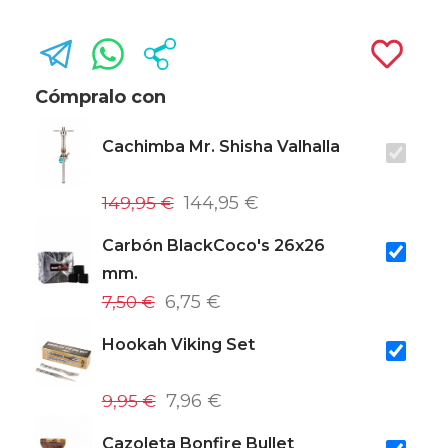
Cómpralo con
Cachimba Mr. Shisha Valhalla
149,95 €
144,95 €
Carbón BlackCoco's 26x26
mm.
7,50 €
6,75 €
Hookah Viking Set
9,95 €
7,96 €
Cazoleta Bonfire Bullet