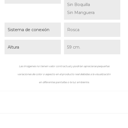
Sin Boquilla
Sin Manguera
Sistema de conexión
Rosca
Altura
59 cm.
Las imágenes no tienen valor contractual y podrían apreciarse pequeñas
variaciones de color o aspecto en el producto real debidas a la visualización
en diferentes pantallas o la luz ambiente.