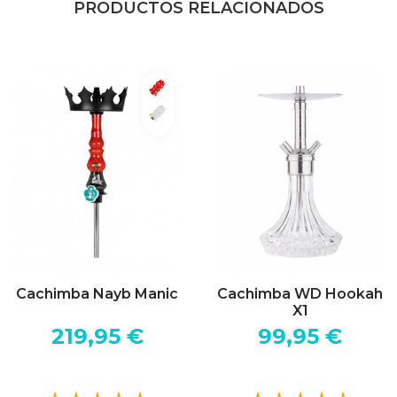
PRODUCTOS RELACIONADOS
Rojo
urple Brown
Blanco
y Big Pink
ink Yellow
se
Cachimba Nayb Manic
Cachimba WD Hookah
X1
219,95 €
99,95 €