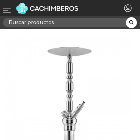
×
Registrarse
Necesitas hacer login para guardar productos en tu
lista de deseos
Cancelar
Registrarse