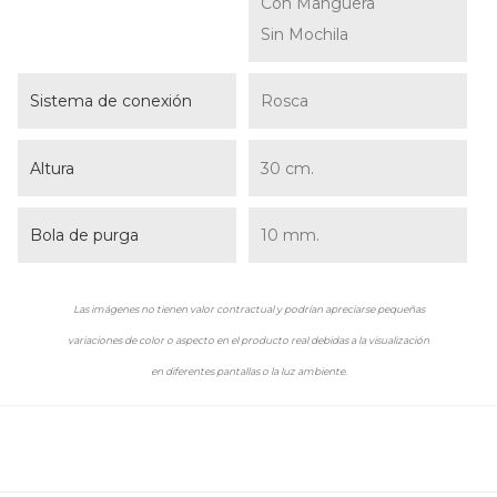
Con Manguera
Sin Mochila
Sistema de conexión
Rosca
Altura
30 cm.
Bola de purga
10 mm.
Las imágenes no tienen valor contractual y podrían apreciarse pequeñas
variaciones de color o aspecto en el producto real debidas a la visualización
en diferentes pantallas o la luz ambiente.