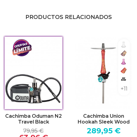
PRODUCTOS RELACIONADOS
Clear
Wood 
Lowpo
Wood 
Sin b
+11
Cachimba Oduman N2
Cachimba Union
Travel Black
Hookah Sleek Wood
289,95 €
79,95 €