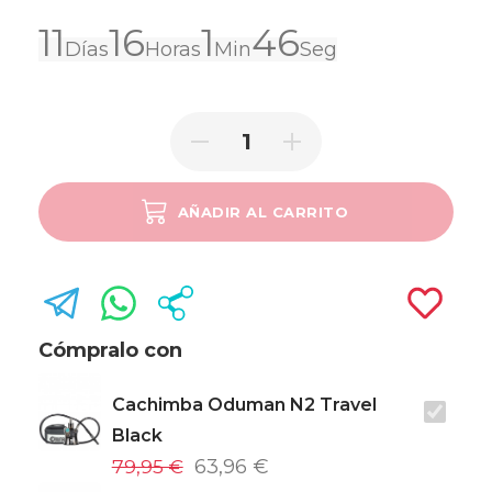
11
16
1
46
Días
Horas
Min
Seg
AÑADIR AL CARRITO
SOLD OUT
Cómpralo con
Cachimba Oduman N2 Travel
Black
79,95 €
63,96 €