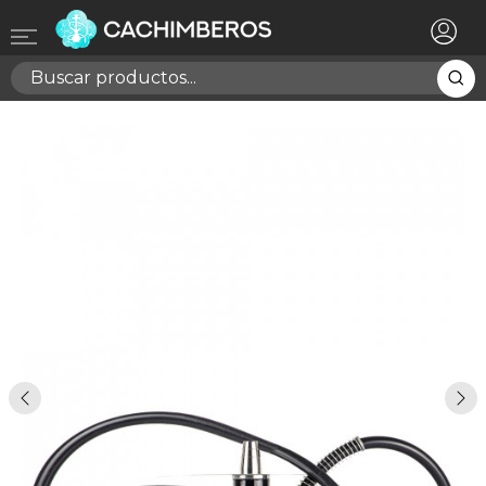
×
Registrarse
Necesitas hacer login para guardar productos en tu
lista de deseos
Cancelar
Registrarse