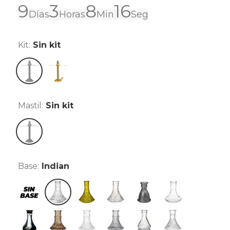
9
3
8
16
Días
Horas
Min
Seg
Kit:
Sin kit
Sin kit
Kit Pro Gold
Mastil:
Sin kit
Sin kit
Base:
Indian
Sin base
Indian
Lowpoly Amarillo
Lowpoly Clear
Micro tallada smoked
Mini Clear
Mini Frozen Black
Mini Glass A Amber
Mini Glass B Clear
Mini Glass C Clear
Mini Glass F Clear
Tallada Mariposa