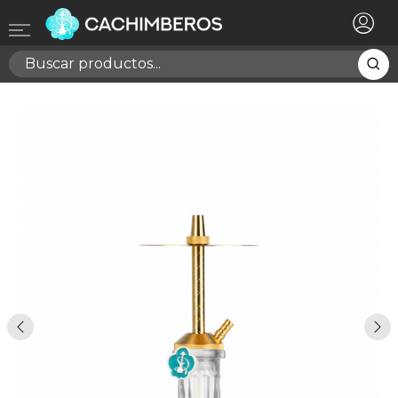
×
Registrarse
Necesitas hacer login para guardar productos en tu
lista de deseos
Cancelar
Registrarse