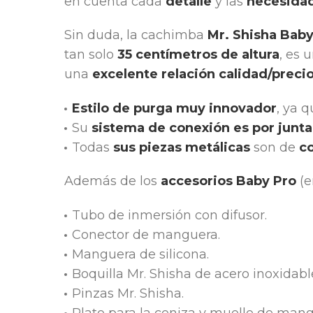
en cuenta cada
detalle
y las
necesidad
Sin duda, la cachimba
Mr. Shisha Bab
tan solo
35 centímetros de altura
, es
una
excelente relación calidad/preci
Estilo de purga muy innovador
, ya 
Su
sistema de conexión es por junt
Todas
sus piezas metálicas
son de
co
Además de los
accesorios Baby Pro
(e
Tubo de inmersión con difusor.
Conector de manguera.
Manguera de silicona.
Boquilla Mr. Shisha de acero inoxidabl
Pinzas Mr. Shisha.
Plato para la ceniza y muelle de mang