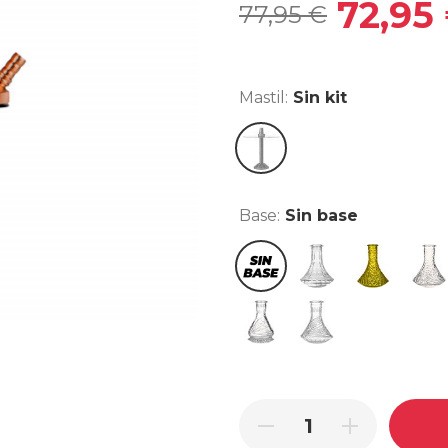
72,95
77,95 €
Mastil:
Sin kit
Sin kit
Base:
Sin base
Sin base
Indian
Lowpoly Ama
Lowp
Mini Glass F Clear
Tallada Mariposa