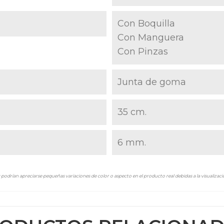
Con Boquilla
Con Manguera
Con Pinzas
Junta de goma
35 cm.
6 mm.
podrían apreciarse pequeñas variaciones de color o aspecto en el producto real debidas a la visualizació