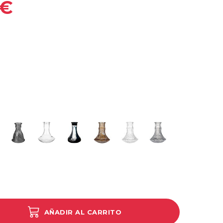
 €
rillo
oly Clear
Micro tallada smoked
Mini Clear
Mini Frozen Black
Mini Glass A Amber
Mini Glass B Clear
Mini Glass C Clear
AÑADIR AL CARRITO