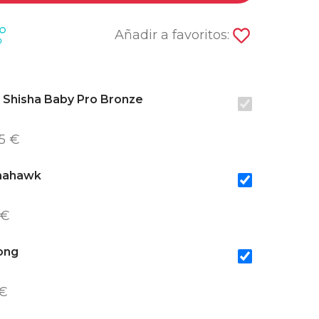
Añadir a favoritos:
 Shisha Baby Pro Bronze
5 €
mahawk
 €
ong
 €