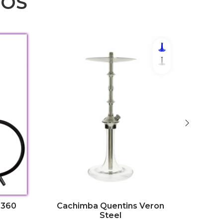
DOS
Shiny Blue
Clear
 360
Cachimba Quentins Veron
Cach
Steel