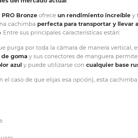
es del mercado actual
.
y PRO Bronze
ofrece
un rendimiento increíble
y 
 una cachimba
perfecta para transportar y llevar 
o
. Entre sus principales características están:
que purga por toda la cámara de manera vertical, es
a de goma
y sus conectores de manguera permiten 
lor azul
y puede utilizarse con
cualquier base r
n el caso de que elijas esa opción), esta cachim
e.
uera.