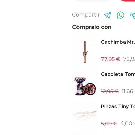
Compartir:
Cómpralo con
Cachimba Mr.
77,95 €
72,9
Cazoleta To
12,95 €
11,66
Pinzas Tiny T
5,00 €
4,00