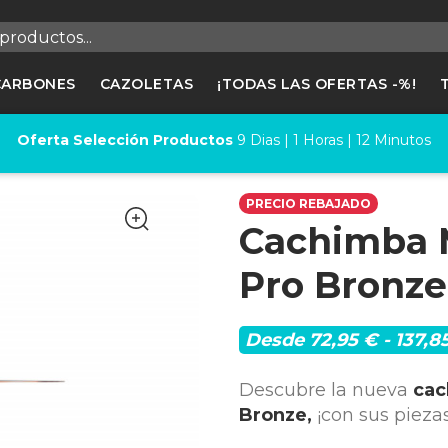
egistrarse
CARBONES
CAZOLETAS
¡TODAS LAS OFERTAS -%!
cesitas hacer login para guardar productos en tu lista de deseos
Oferta Selección Productos
9
Dias |
1
Horas |
12
Minutos
Cancelar
Registrars
PRECIO REBAJADO
Cachimba M
Pro Bronze
Desde 72,95 € - 137,8
Descubre la nueva
cac
Bronze,
¡con sus pieza