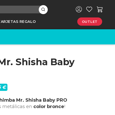
×
TARJETAS REGALO
OUTLET
e
r. Shisha Baby
5 €
himba Mr. Shisha Baby PRO
s metálicas en
color bronce
!