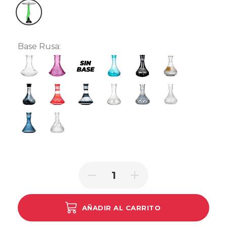
Green
Base Rusa:
Clear
Lowpoly Big Pink
Sin base
Big Glass P-turquoise
Big Glass N Black
Egyptian
Frozen Black
Tallada Roja
Tallada Negra
Gota de Agua Rayada
Imperial Ahumada
Imperial Clear
Crystal Blue
Nexa Clear
AÑADIR AL CARRITO