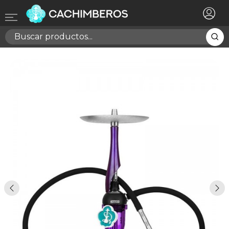
×
Registrarse
Necesitas hacer login para guardar productos en tu
lista de deseos
Cancelar
Registrarse