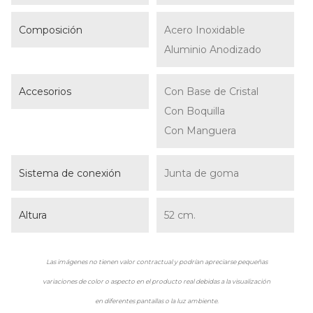
Composición
Acero Inoxidable
Aluminio Anodizado
Accesorios
Con Base de Cristal
Con Boquilla
Con Manguera
Sistema de conexión
Junta de goma
Altura
52 cm.
Las imágenes no tienen valor contractual y podrían apreciarse pequeñas
variaciones de color o aspecto en el producto real debidas a la visualización
en diferentes pantallas o la luz ambiente.