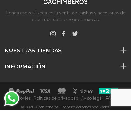
Tienda especializada en la venta de shishas y accesorios de
cachimba de las mejores marcas.
NUESTRAS TIENDAS
INFORMACIÓN
Cookies
Políticas de privacidad
Aviso legal
FAQs
·
·
·
© 2021 · Cachimberos · Todos los derechos reservados.
VOLVER ARRIBA