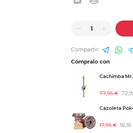
Compartir:
Cómpralo con
Cachimba Mr.
77,95 €
72,9
Cazoleta Pok
17,95 €
16,16