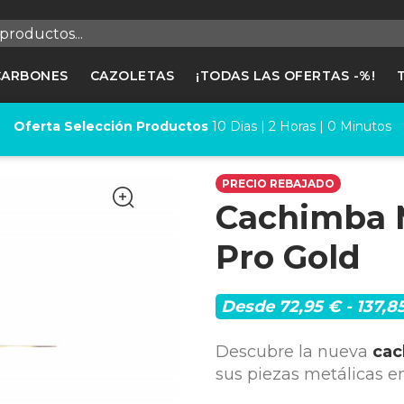
egistrarse
CARBONES
CAZOLETAS
¡TODAS LAS OFERTAS -%!
cesitas hacer login para guardar productos en tu lista de deseos
Oferta Selección Productos
10
Dias |
2
Horas |
0
Minutos
Cancelar
Registrars
PRECIO REBAJADO
Cachimba M
Pro Gold
Desde 72,95 € - 137,8
Descubre la nueva
cac
sus piezas metálicas 