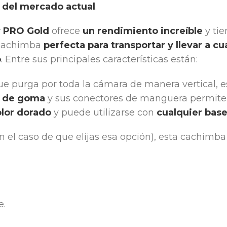
 del mercado actual
.
y PRO Gold
ofrece
un rendimiento increíble
y ti
 cachimba
perfecta para transportar y llevar a cu
o
. Entre sus principales características están:
que purga por toda la cámara de manera vertical, es
a de goma
y sus conectores de manguera permiten 
olor dorado
y puede utilizarse con
cualquier bas
n el caso de que elijas esa opción), esta cachim
e.