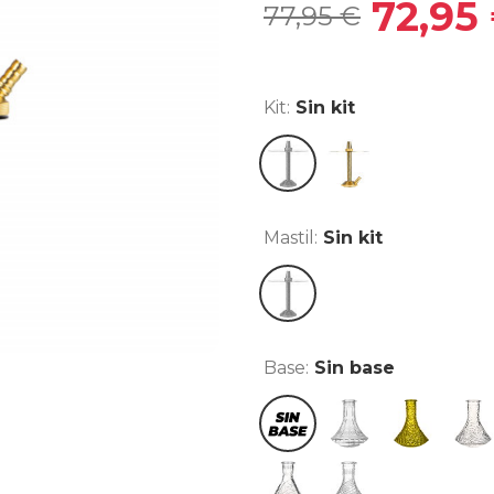
72,95
77,95 €
Kit:
Sin kit
Sin kit
Kit Pro Gold
Mastil:
Sin kit
Sin kit
Base:
Sin base
Sin base
Indian
Lowpoly Ama
Lowp
Mini Glass F Clear
Tallada Mariposa