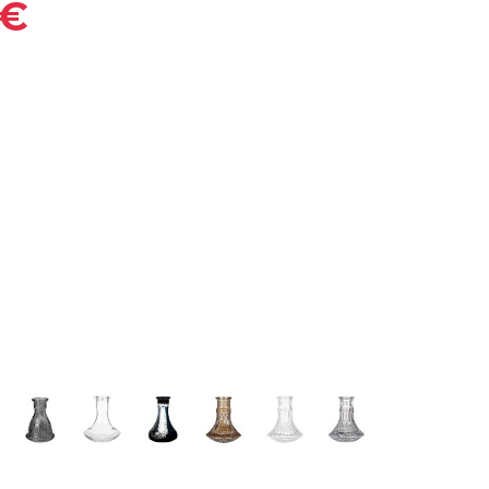
 €
rillo
oly Clear
Micro tallada smoked
Mini Clear
Mini Frozen Black
Mini Glass A Amber
Mini Glass B Clear
Mini Glass C Clear