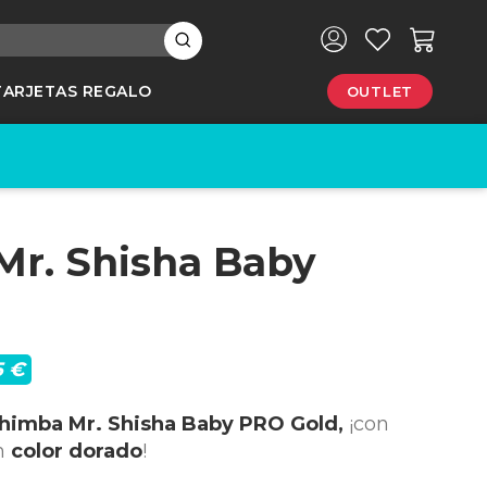
×
TARJETAS REGALO
OUTLET
e
r. Shisha Baby
5 €
himba Mr. Shisha Baby PRO Gold,
¡con
en
color dorado
!