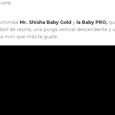
uera.
 cachimba
Mr. Shisha Baby Gold
y
la Baby PRO,
que
ástil de resina, una purga vertical descendente y
sa mini que más te guste.