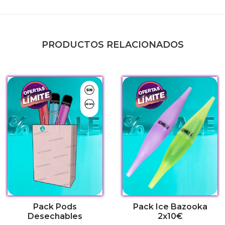
PRODUCTOS RELACIONADOS
SIN Nicotina
um by El Nefes
20 MG.
Pack Pods
Pack Ice Bazooka
Desechables
2x10€