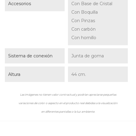
Accesorios
Con Base de Cristal
Con Boquilla
Con Pinzas
Con carbón
Con hornillo
Sistema de conexión
Junta de goma
Altura
44 cm.
Las imágenes no tienen valor contractual y podrían apreciarse pequeñas
variaciones de color o aspecto en el producto real debidas a la visualización
en diferentes pantallas o la luz ambiente.