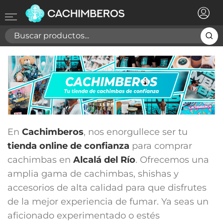
×
Registrarse
Necesitas hacer login para guardar productos en tu
lista de deseos
Cancelar
Registrarse
En
Cachimberos
, nos enorgullece ser tu
tienda online de confianza
para comprar
cachimbas en
Alcalá del Río
. Ofrecemos una
amplia gama de cachimbas, shishas y
accesorios de alta calidad para que disfrutes
de la mejor experiencia de fumar. Ya seas un
aficionado experimentado o estés