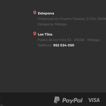
Estepona
Urbanización Puerto Paraíso, 0 S/N, 2968
Estepona, Málaga
Los Tilos
Paseo de los tilos 63 · 29006 · Málaga.
Teléfono:
952 024 050
s
os.