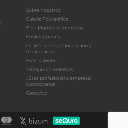
Sobre nosotros
Galeria Fotográfica
0
Blog Mundo cachimbero
Envíos y pagos
Desistimiento, Cancelación y
Reclamación
Promociones
Trabaja con nosotros
¿Eres profesional o empresa?
Contáctanos
Contacto