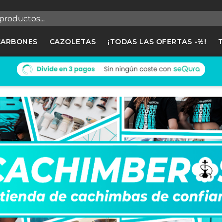
egistrarse
CARBONES
CAZOLETAS
¡TODAS LAS OFERTAS -%!
cesitas hacer login para guardar productos en tu lista de deseos
Cancelar
Registrars