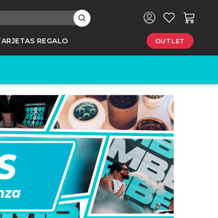
×
TARJETAS REGALO
OUTLET
e