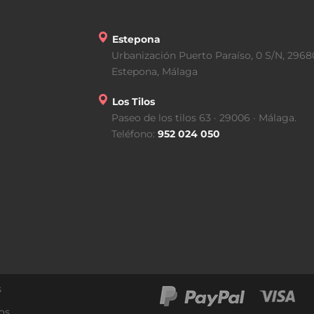
Estepona
Urbanización Puerto Paraíso, 0 S/N, 2968
Estepona, Málaga
Los Tilos
Paseo de los tilos 63 · 29006 · Málaga.
Teléfono:
952 024 050
s
os.