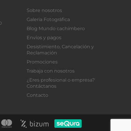
Sobre nosotros
Galeria Fotográfica
0
Blog Mundo cachimbero
Envíos y pagos
Desistimiento, Cancelación y
Reclamación
Promociones
Trabaja con nosotros
¿Eres profesional o empresa?
Contáctanos
Contacto