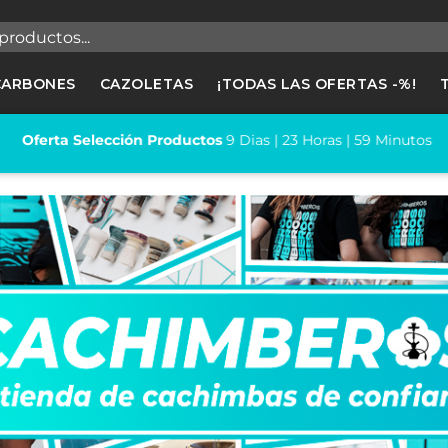
egistrarse
CARBONES
CAZOLETAS
¡TODAS LAS OFERTAS -%!
cesitas hacer login para guardar productos en tu lista de deseos
Oferta Selección Productos
9
Dias |
23
Horas |
59
Minutos
Cancelar
Registrars