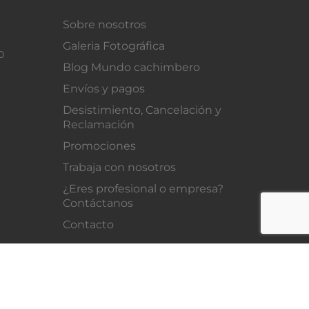
Sobre nosotros
Galeria Fotográfica
0
Blog Mundo cachimbero
Envíos y pagos
Desistimiento, Cancelación y
Reclamación
Promociones
Trabaja con nosotros
¿Eres profesional o empresa?
Contáctanos
Contacto