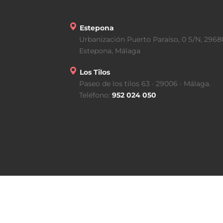
Estepona
Urbanización Puerto Paraíso, 0 S/N, 2968
Estepona, Málaga
Los Tilos
Paseo de los tilos 63 · 29006 · Málaga.
Teléfono:
952 024 050
s
os.