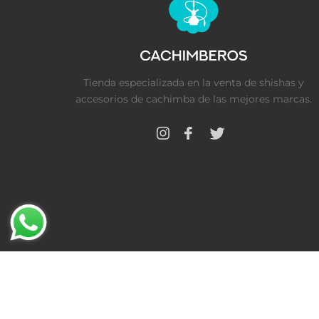
Tienda especializada en la venta de shishas y
accesorios de cachimba de las mejores marcas.
Cookies
·
Políticas de privacidad
·
Aviso legal
·
FAQ
© 2021 · Cachimberos · Todos los derechos reservad