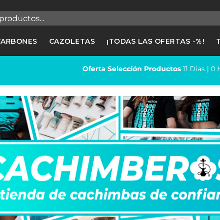
egistrarse
CARBONES
CAZOLETAS
¡TODAS LAS OFERTAS -%!
cesitas hacer login para guardar productos en tu lista de deseos
Oferta Selección Productos
11
Dias |
0
Horas |
58
Minutos
Cancelar
Registrars