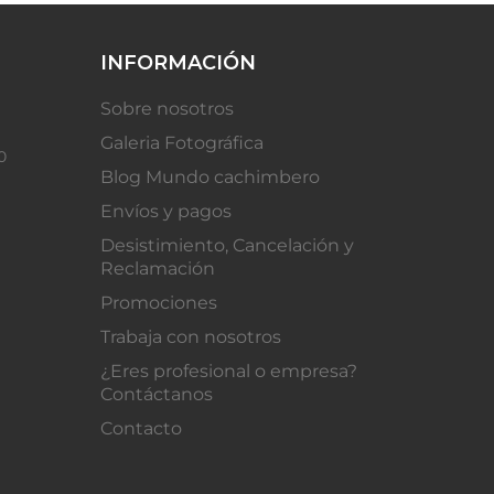
INFORMACIÓN
Sobre nosotros
Galeria Fotográfica
0
Blog Mundo cachimbero
Envíos y pagos
Desistimiento, Cancelación y
Reclamación
Promociones
Trabaja con nosotros
¿Eres profesional o empresa?
Contáctanos
Contacto