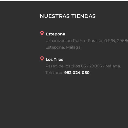
NUESTRAS TIENDAS
Estepona
Urbanización Puerto Paraíso, 0 S/N, 2968
Estepona, Málaga
Los Tilos
Paseo de los tilos 63 · 29006 · Málaga.
Teléfono:
952 024 050