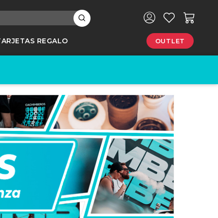
×
TARJETAS REGALO
OUTLET
e