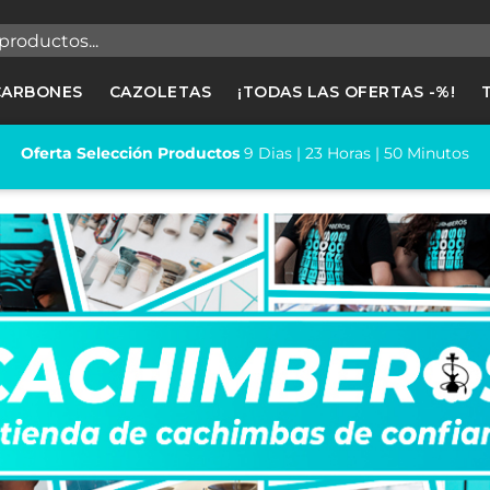
egistrarse
CARBONES
CAZOLETAS
¡TODAS LAS OFERTAS -%!
cesitas hacer login para guardar productos en tu lista de deseos
Oferta Selección Productos
9
Dias |
23
Horas |
50
Minutos
Cancelar
Registrars