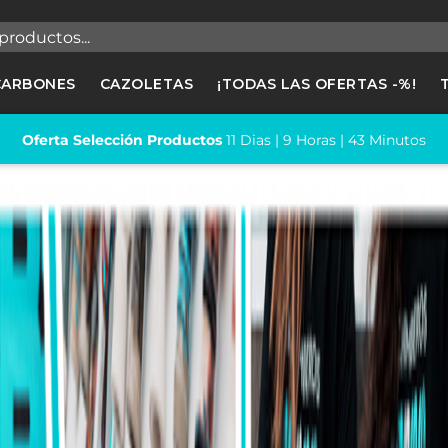
egistrarse
CARBONES
CAZOLETAS
¡TODAS LAS OFERTAS -%!
cesitas hacer login para guardar productos en tu lista de deseos
Oferta Selección Productos
11
Dias |
9
Horas |
43
Minutos
Cancelar
Registrars