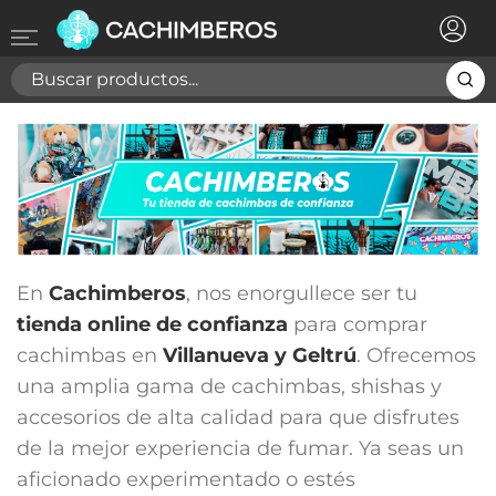
×
Registrarse
Necesitas hacer login para guardar productos en tu
lista de deseos
Cancelar
Registrarse
En
Cachimberos
, nos enorgullece ser tu
tienda online de confianza
para comprar
cachimbas en
Villanueva y Geltrú
. Ofrecemos
una amplia gama de cachimbas, shishas y
accesorios de alta calidad para que disfrutes
de la mejor experiencia de fumar. Ya seas un
aficionado experimentado o estés