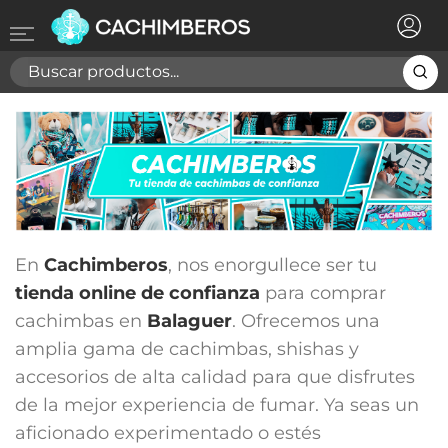
×
Registrarse
Necesitas hacer login para guardar productos en tu
lista de deseos
Cancelar
Registrarse
En
Cachimberos
, nos enorgullece ser tu
tienda online de confianza
para comprar
cachimbas en
Balaguer
. Ofrecemos una
amplia gama de cachimbas, shishas y
accesorios de alta calidad para que disfrutes
de la mejor experiencia de fumar. Ya seas un
aficionado experimentado o estés