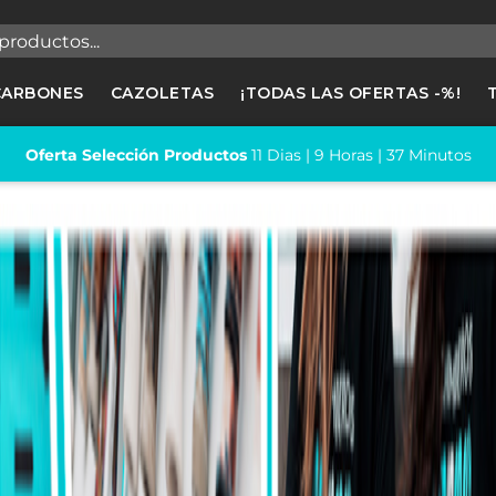
egistrarse
CARBONES
CAZOLETAS
¡TODAS LAS OFERTAS -%!
cesitas hacer login para guardar productos en tu lista de deseos
Oferta Selección Productos
11
Dias |
9
Horas |
37
Minutos
Cancelar
Registrars