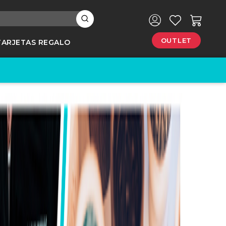
×
OUTLET
TARJETAS REGALO
e