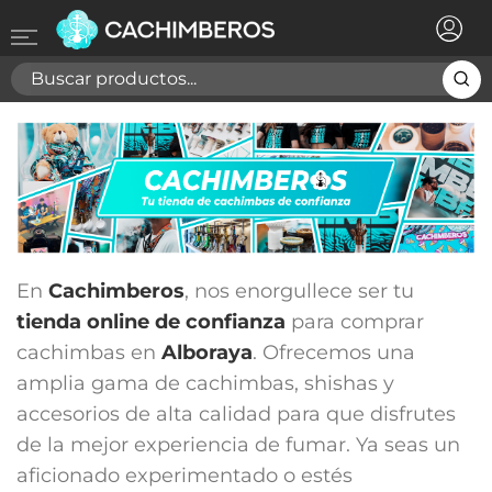
×
Registrarse
Necesitas hacer login para guardar productos en tu
lista de deseos
Cancelar
Registrarse
En
Cachimberos
, nos enorgullece ser tu
tienda online de confianza
para comprar
cachimbas en
Alboraya
. Ofrecemos una
amplia gama de cachimbas, shishas y
accesorios de alta calidad para que disfrutes
de la mejor experiencia de fumar. Ya seas un
aficionado experimentado o estés