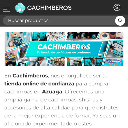
×
Registrarse
Necesitas hacer login para guardar productos en tu
lista de deseos
Cancelar
Registrarse
En
Cachimberos
, nos enorgullece ser tu
tienda online de confianza
para comprar
cachimbas en
Azuaga
. Ofrecemos una
amplia gama de cachimbas, shishas y
accesorios de alta calidad para que disfrutes
de la mejor experiencia de fumar. Ya seas un
aficionado experimentado o estés