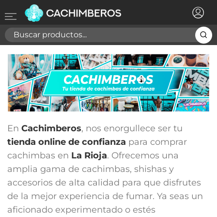
×
Registrarse
Necesitas hacer login para guardar productos en tu
lista de deseos
Cancelar
Registrarse
En
Cachimberos
, nos enorgullece ser tu
tienda online de confianza
para comprar
cachimbas en
La Rioja
. Ofrecemos una
amplia gama de cachimbas, shishas y
accesorios de alta calidad para que disfrutes
de la mejor experiencia de fumar. Ya seas un
aficionado experimentado o estés