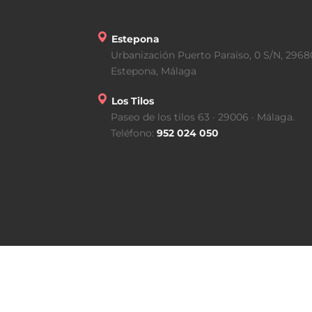
Estepona
Urbanización Puerto Paraíso, 0 S/N, 2968
Estepona, Málaga
Los Tilos
Paseo de los tilos 63 · 29006 · Málaga.
Teléfono:
952 024 050
s
os.