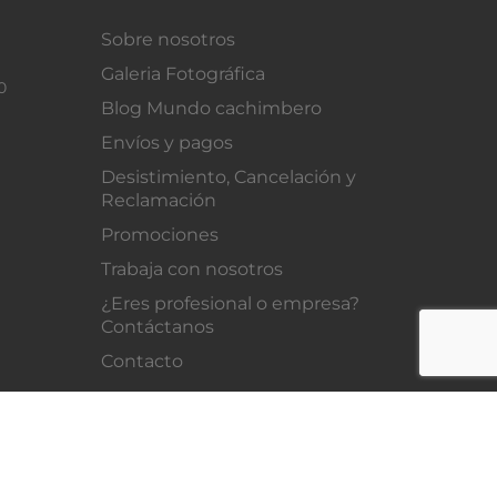
Sobre nosotros
Galeria Fotográfica
0
Blog Mundo cachimbero
Envíos y pagos
Desistimiento, Cancelación y
Reclamación
Promociones
Trabaja con nosotros
¿Eres profesional o empresa?
Contáctanos
Contacto