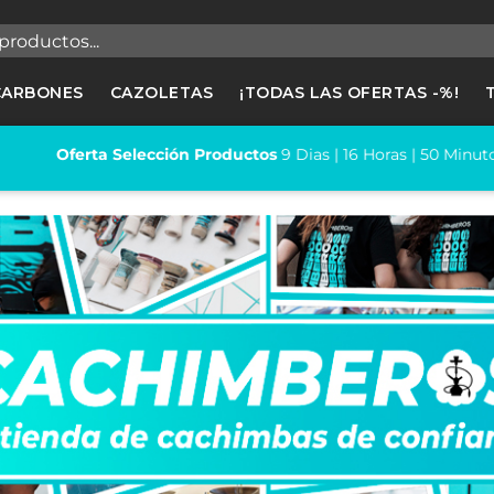
egistrarse
CARBONES
CAZOLETAS
¡TODAS LAS OFERTAS -%!
cesitas hacer login para guardar productos en tu lista de deseos
Oferta Selección Productos
9
Dias |
16
Horas |
50
Minutos
Cancelar
Registrars