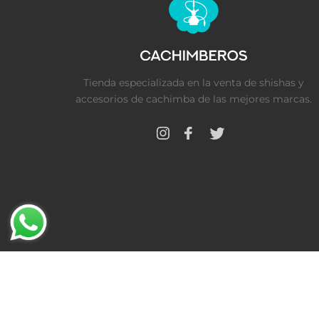
Tienda especializada en la venta de shishas y
accesorios de cachimba de las mejores marcas.
Cookies
·
Políticas de privacidad
·
Aviso legal
·
FAQ
© 2021 · Cachimberos · Todos los derechos reservad