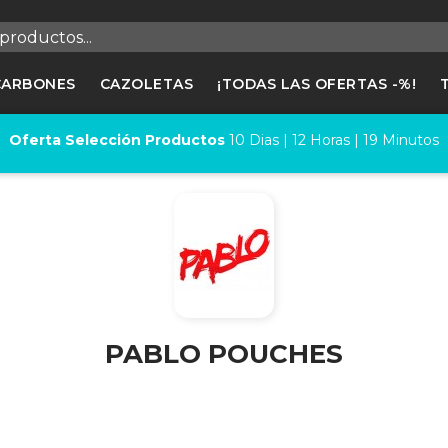
egistrarse
CARBONES
CAZOLETAS
¡TODAS LAS OFERTAS -%!
cesitas hacer login para guardar productos en tu lista de deseos
Oferta Selección Productos
10
Dias |
12
Horas |
19
Minutos
Cancelar
Registrars
PABLO POUCHES