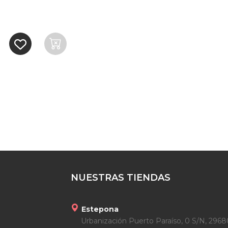
NUESTRAS TIENDAS
Estepona
Urbanización Puerto Paraíso, 0 S/N, 2968