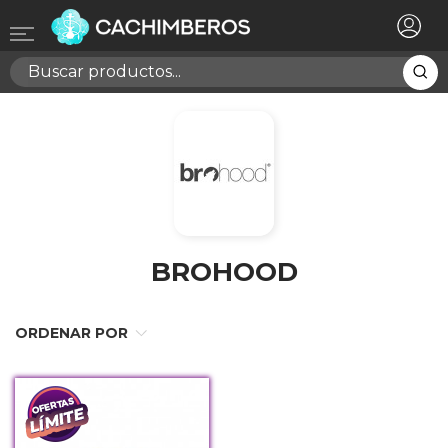
×
Registrarse
Necesitas hacer login para guardar productos en tu
lista de deseos
Cancelar
Registrarse
BROHOOD
ORDENAR POR