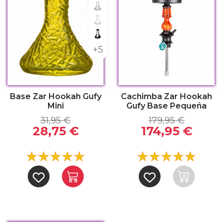
Lowpoly Clear
Mini Clear
Mini Frozen Black
+5
Base Zar Hookah Gufy
Cachimba Zar Hookah
Mini
Gufy Base Pequeña
31,95 €
179,95 €
28,75 €
174,95 €