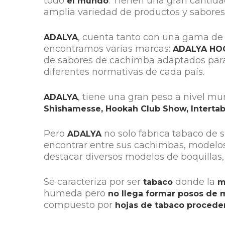
todo
. Tienen una gran cantid
el mundo
amplia variedad de productos y sabore
, cuenta tanto con una gama d
ADALYA
encontramos varias marcas:
ADALYA HO
de sabores de cachimba adaptados par
diferentes normativas de cada país.
, tiene una gran peso a nivel mu
ADALYA
Shishamesse, Hookah Club Show, Intertaba
Pero
no solo fabrica tabaco de 
ADALYA
encontrar entre sus cachimbas, modelos 
destacar diversos modelos de boquillas, 
Se caracteriza por ser
donde la
tabaco
m
humeda pero
no llega formar posos de 
compuesto por
hojas de tabaco procede