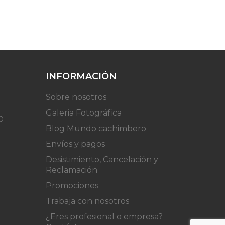
INFORMACIÓN
Sobre nosotros
Galeria Fotográfica
0
Blog Mundo cachimbero
Envíos y pagos
Desistimiento, Cancelación y
Reclamación
Promociones
Trabaja con nosotros
¿Eres profesional o empresa?