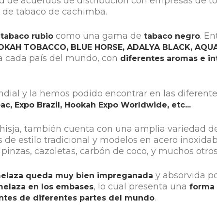
ad de acuerdos de distribución con empresas de t
s de tabaco de cachimba.
e
como una gama de
. E
tabaco rubio
tabaco negro
OKAH TOBACCO, BLUE HORSE, ADALYA BLACK, AQU
a cada país del mundo, con
diferentes aromas e i
ndial y la hemos podido encontrar en las diferent
c, Expo Brazil, Hookah Expo Worldwide, etc...
shisja, también cuenta con una amplia variedad 
de estilo tradicional y modelos en acero inoxidab
pinzas, cazoletas, carbón de coco, y muchos otros 
y absorvida po
elaza queda muy bien impreganada
, lo cual presenta una
melaza en los embases
forma
.
ntes de diferentes partes del mundo