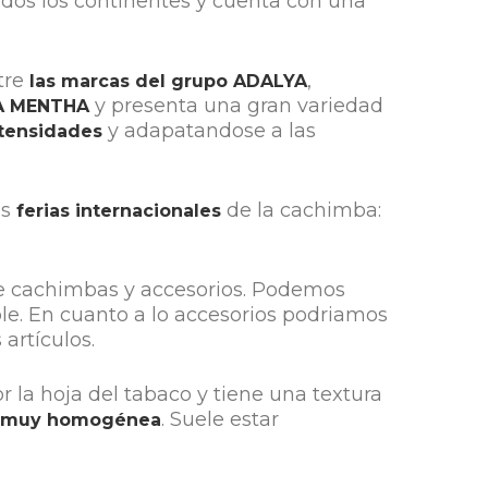
odos los continentes y cuenta con una
ntre
,
las marcas del grupo
ADALYA
y presenta una gran variedad
A MENTHA
y adapatandose a las
ntensidades
es
de la cachimba:
ferias internacionales
de cachimbas y accesorios. Podemos
le. En cuanto a lo accesorios podriamos
artículos.
r la hoja del tabaco y tiene una textura
. Suele estar
 muy homogénea