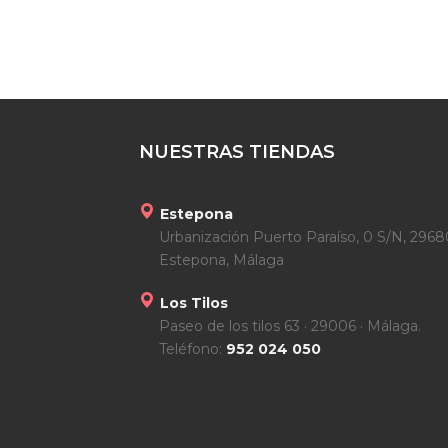
NUESTRAS TIENDAS
Estepona
Urbanización Puerto Paraíso, 0 S/N, 2968
Estepona, Málaga
Los Tilos
Paseo de los tilos 63 · 29006 · Málaga.
Teléfono:
952 024 050