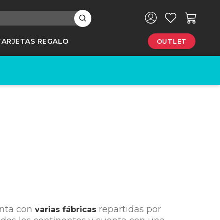
×
TARJETAS REGALO
OUTLET
e
enta con
repartidas por
varias fábricas