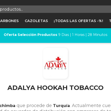
egistrarse
CARBONES
CAZOLETAS
¡TODAS LAS OFERTAS -%!
cesitas hacer login para guardar productos en tu lista de deseos
Oferta Selección Productos
9
Dias |
1
Horas |
28
Minutos
Cancelar
Registrars
ADALYA HOOKAH TOBACCO
que procede de
. Actualmente cu
achimba
Turquía