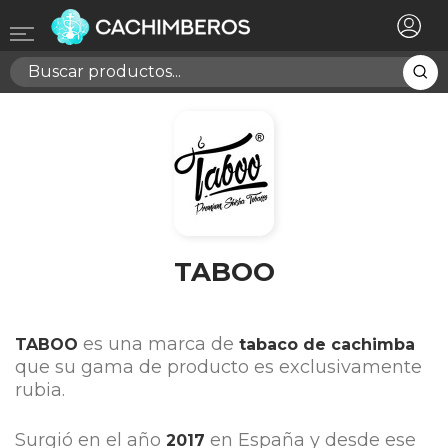
×
Registrarse
Necesitas hacer login para guardar productos en tu
lista de deseos
Cancelar
Registrarse
TABOO
es una marca de
TABOO
tabaco de cachimba
que su gama de producto es exclusivamente
rubia.
Surgió en el año
en España y desde ese
2017