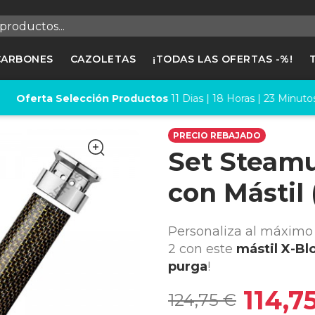
egistrarse
CARBONES
CAZOLETAS
¡TODAS LAS OFERTAS -%!
cesitas hacer login para guardar productos en tu lista de deseos
Oferta Selección Productos
11
Dias |
18
Horas |
23
Minutos
PRECIO REBAJADO
Cancelar
Registrars
Set Steamu
con Mástil 
Personaliza al máximo
2 con este
mástil X-Bl
purga
!
114,7
124,75 €