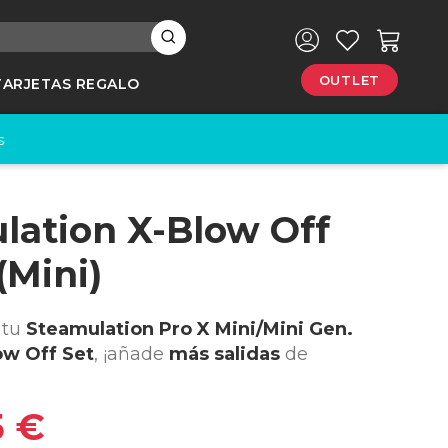
×
OUTLET
TARJETAS REGALO
e
lation X-Blow Off
(Mini)
 tu
Steamulation Pro X Mini/Mini Gen.
ow Off Set
, ¡añade
más salidas
de
5 €