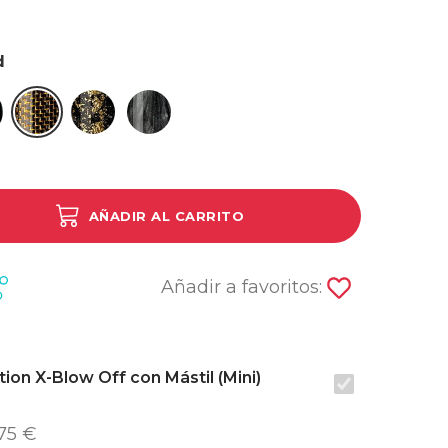
d
le White
y Marble Dark Green
Carbon Black Gold
Carbon Gold Leaf
Epoxy Marble Black
AÑADIR AL CARRITO
Añadir a favoritos:
ion X-Blow Off con Mástil (Mini)
,75 €