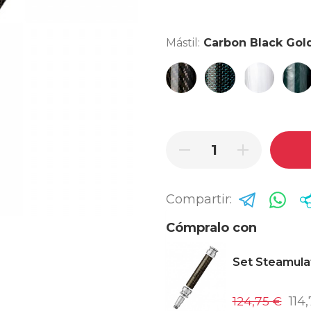
Mástil:
Carbon Black Gol
Carbon Black Matt
Carbon Black Blue
Epoxy Marb
Epox
Compartir:
Cómpralo con
Set Steamulat
124,75 €
114