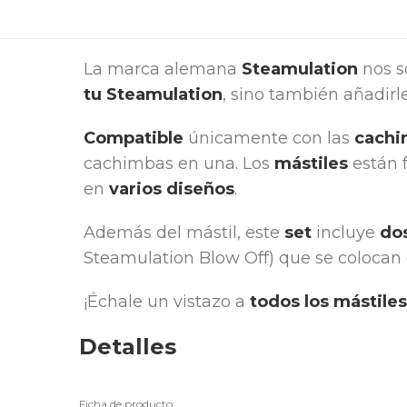
La marca alemana
Steamulation
nos s
tu Steamulation
, sino también añadirl
Compatible
únicamente con las
cachi
cachimbas en una. Los
mástiles
están 
en
varios diseños
.
Además del mástil, este
set
incluye
dos
Steamulation Blow Off) que se colocan 
¡Échale un vistazo a
todos los mástiles
Detalles
Ficha de producto: