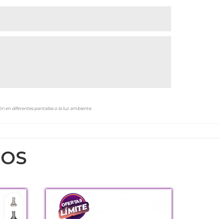
n en diferentes pantallas o la luz ambiente.
DOS
Mini Fan Cut Clear
Mini Glass Fan Cut Grey