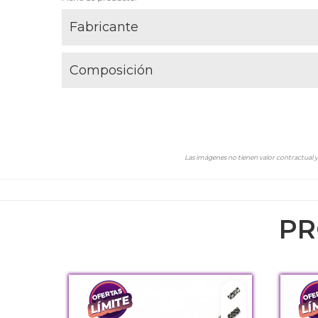
Fabricante
Composición
Las imágenes no tienen valor contractual y 
PR
Transformer
Authentic