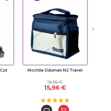
 Cut
Mochila Oduman N2 Travel
B
19,95 €
15,96 €