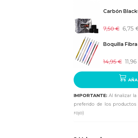
Carbón Black
7,50 €
6,75 
Boquilla Fibr
14,95 €
11,96
AÑA
IMPORTANTE:
Al ﬁnalizar l
preferido de los productos 
rojo)