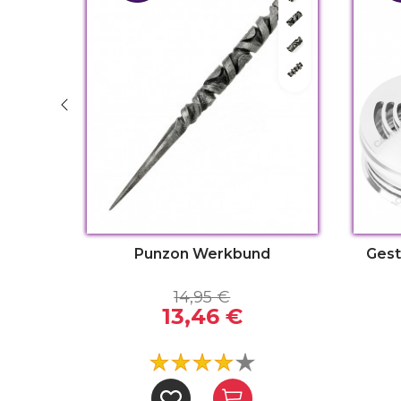
Bionic
Maverick
Sumer
Mango
Punzon Werkbund
Gest
14,95 €
13,46 €