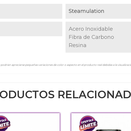
Steamulation
Acero Inoxidable
Fibra de Carbono
Resina
podrían apreciarse pequeñas variaciones de color o aspecto en el producto real debidas a la visualizació
ODUCTOS RELACIONA