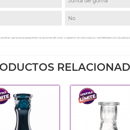
Junta de goma
No
podrían apreciarse pequeñas variaciones de color o aspecto en el producto real debidas a la visualizació
ODUCTOS RELACIONA
llo
lack