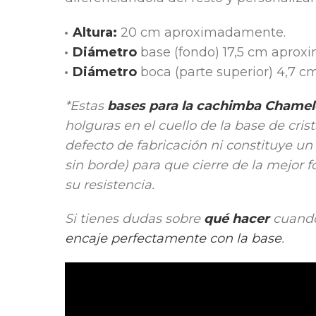
Altura:
20 cm aproximadamente.
Diámetro
base (fondo) 17,5 cm apro
Diámetro
boca (parte superior) 4,7 
*Estas
bases para la cachimba Chamel
holguras en el cuello de la base de crist
defecto de fabricación ni constituye u
sin borde)
para que cierre de la mejor f
su resistencia.
Si tienes dudas sobre
qué hacer
cuando
encaje perfectamente con la base
.