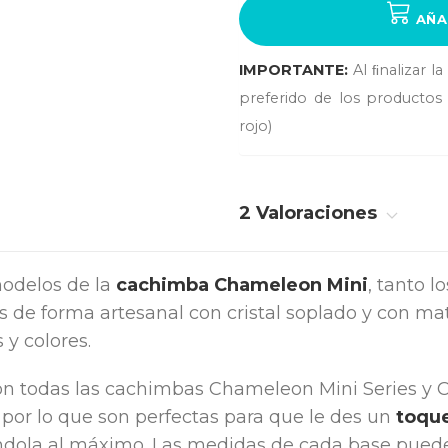
AÑA
IMPORTANTE:
Al ﬁnalizar l
preferido de los productos 
rojo)
2 Valoraciones
odelos de la
cachimba Chameleon Mini
, tanto lo
 de forma artesanal con cristal soplado y con mat
 y colores.
n todas las cachimbas Chameleon Mini Series y 
, por lo que son perfectas para que le des un
toque
ándola al máximo. Las medidas de cada base puede