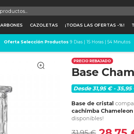
egistrarse
CARBONES
CAZOLETAS
¡TODAS LAS OFERTAS -%!
cesitas hacer login para guardar productos en tu lista de deseos
Oferta Selección Productos
9
Dias |
15
Horas |
54
Minutos
Cancelar
Registrars
PRECIO REBAJADO
Base Cham
Desde 31,95 € - 35,95
Base de cristal
compat
cachimba Chameleon 
disponibles!
28,75 
31,95 €