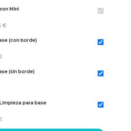
on Mini
5 €
ase (con borde)
€
se (sin borde)
 Limpieza para base
€