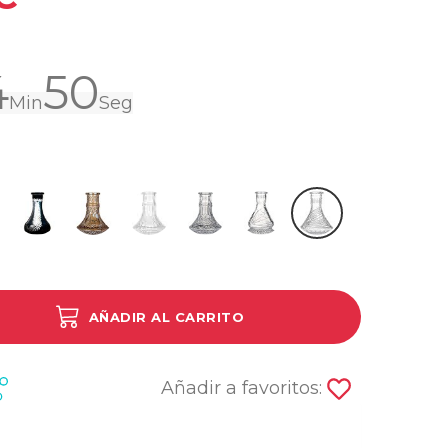
4
49
Min
Seg
ar
Clear
Mini Frozen Black
Mini Glass A Amber
Mini Glass B Clear
Mini Glass C Clear
Mini Glass F Clear
Tallada Mariposa
AÑADIR AL CARRITO
Añadir a favoritos: