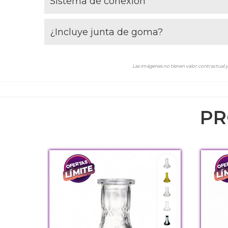
Sistema de conexión
¿Incluye junta de goma?
Las imágenes no tienen valor contractual y 
PR
Indian
Indian
Lowpoly Amarillo
Lowpoly Amari
Lowpoly Clear
Lowpoly Clear
Micro tallada smoked
Mini Clear
Mini Clear
Mini Frozen B