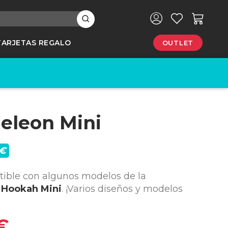
×
TARJETAS REGALO
OUTLET
e
eleon Mini
 €
ible con algunos modelos de la
Hookah Mini
. ¡Varios diseños y modelos
€