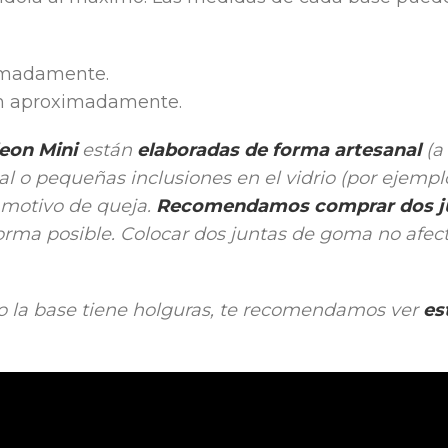
ximadamente.
cm aproximadamente.
eon Mini
están
elaboradas de forma artesanal
(a
al o pequeñas inclusiones en el vidrio (por ejemplo,
n motivo de queja.
Recomendamos comprar dos j
orma posible. Colocar dos juntas de goma no afect
 la base tiene holguras, te recomendamos ver
es