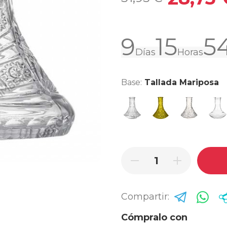
9
15
5
Días
Horas
Base:
Tallada Mariposa
Indian
Lowpoly Amarillo
Lowpoly Cle
Mini 
Compartir:
Cómpralo con