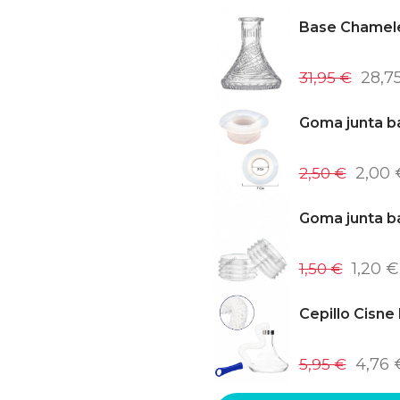
Base Chamele
31,95 €
28,7
Goma junta b
2,50 €
2,00 
Goma junta ba
1,50 €
1,20 €
Cepillo Cisne
5,95 €
4,76 