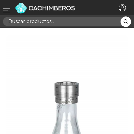
×
Registrarse
Necesitas hacer login para guardar productos en tu
lista de deseos
Cancelar
Registrarse