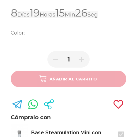
8
19
15
26
Días
Horas
Min
Seg
Color:
AÑADIR AL CARRITO
SOLD OUT
Cómpralo con
Base Steamulation Mini con