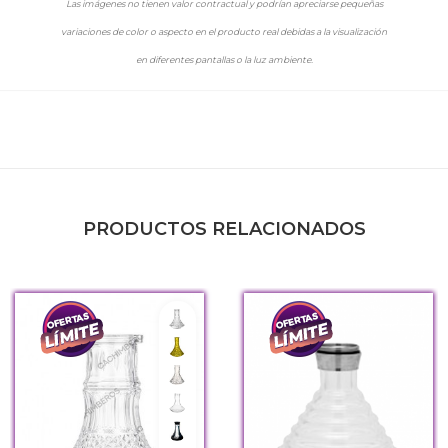
Las imágenes no tienen valor contractual y podrían apreciarse pequeñas
variaciones de color o aspecto en el producto real debidas a la visualización
en diferentes pantallas o la luz ambiente.
PRODUCTOS RELACIONADOS
Indian
Lowpoly Amarillo
Lowpoly Clear
Mini Clear
Mini Frozen Black