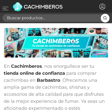
×
Registrarse
Necesitas hacer login para guardar productos en tu
lista de deseos
Cancelar
Registrarse
En
Cachimberos
, nos enorgullece ser tu
tienda online de confianza
para comprar
cachimbas en
Barbastro
. Ofrecemos una
amplia gama de cachimbas, shishas y
accesorios de alta calidad para que disfrutes
de la mejor experiencia de fumar. Ya seas un
aficionado experimentado o estés