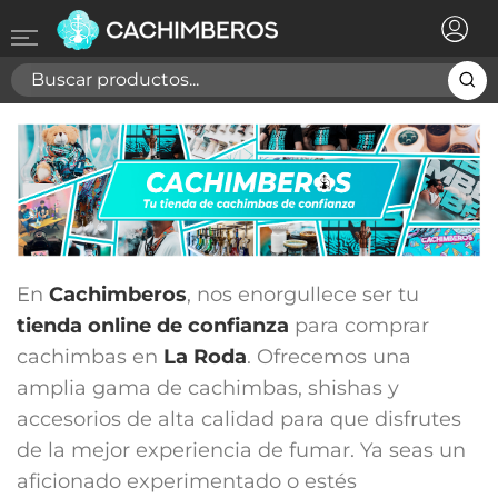
×
Registrarse
Necesitas hacer login para guardar productos en tu
lista de deseos
Cancelar
Registrarse
En
Cachimberos
, nos enorgullece ser tu
tienda online de confianza
para comprar
cachimbas en
La Roda
. Ofrecemos una
amplia gama de cachimbas, shishas y
accesorios de alta calidad para que disfrutes
de la mejor experiencia de fumar. Ya seas un
aficionado experimentado o estés