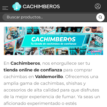
×
Registrarse
Necesitas hacer login para guardar productos en tu
lista de deseos
Cancelar
Registrarse
En
Cachimberos
, nos enorgullece ser tu
tienda online de confianza
para comprar
cachimbas en
Valdemorillo
. Ofrecemos una
amplia gama de cachimbas, shishas y
accesorios de alta calidad para que disfrutes
de la mejor experiencia de fumar. Ya seas un
aficionado experimentado o estés