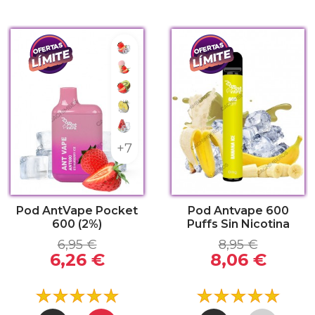
frescante
Fresa refrescante
 Ice
Helado de Fresa
 refrescante
Fresa Kiwi
rry Bubble Gum
Piña Refrescante
tón refrescante
Sandía Refrescante
+7
Pod AntVape Pocket
Pod Antvape 600
600 (2%)
Puffs Sin Nicotina
6,95 €
8,95 €
6,26 €
8,06 €