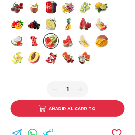
Cherry Cranberry
Cocoloco
Cola Ice
Dragonfruit Banana Cherry
Fresh Mint
Lemon Lime
Love
Mixed Berries
Pineapple Ice
Pineapple Peach
Raspberry Watermelon
Strawberry Ban
Strawberry Coconut
Strawberry Energy Drink
Strawberry Kiwi
Strawberry Watermelon
Triple Banana
Triple Mango
Triple Melon
Triple Peach
Triple Strawberry
Watermelon Cherry
Watermelon Coconut
AÑADIR AL CARRITO