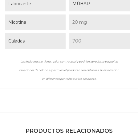
Fabricante
MÜBAR
Nicotina
20 mg
Caladas
700
Las imágenes no tienen valor contractual y podrían apreciarse pequeñas
variaciones de color o aspecto en el producto real debidas a la visualización
en diferentes pantallas o la luz ambiente.
PRODUCTOS RELACIONADOS