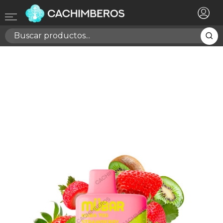
×
Registrarse
Necesitas hacer login para guardar productos en tu
lista de deseos
Cancelar
Registrarse