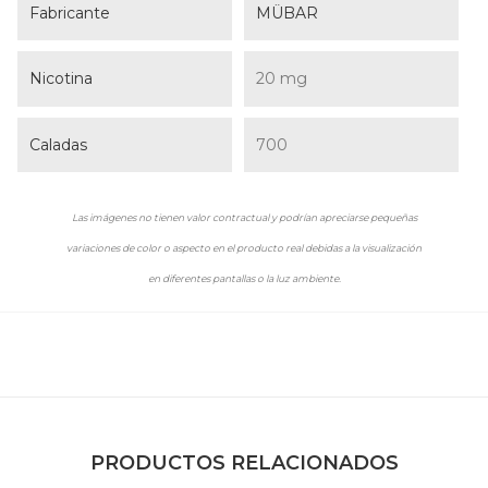
Fabricante
MÜBAR
Nicotina
20 mg
Caladas
700
Las imágenes no tienen valor contractual y podrían apreciarse pequeñas
variaciones de color o aspecto en el producto real debidas a la visualización
en diferentes pantallas o la luz ambiente.
PRODUCTOS RELACIONADOS