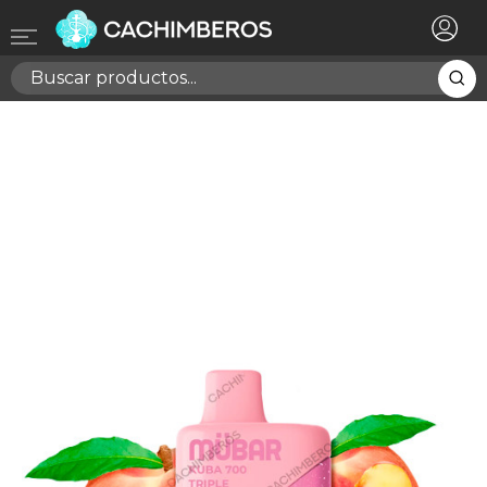
×
Registrarse
Necesitas hacer login para guardar productos en tu
lista de deseos
Cancelar
Registrarse