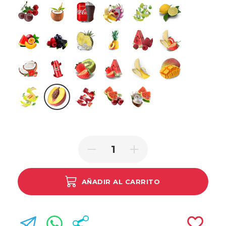
Cherry Cranberry
Cocoloco
Cola Ice
Dragonfruit Banana Cherry
Fresh Mint
Lemon Lime
Love
Mixed Berries
Pineapple Ice
Pineapple Peach
Raspberry Watermelon
Strawberry Ban
Strawberry Coconut
Strawberry Energy Drink
Strawberry Kiwi
Strawberry Watermelon
Triple Banana
Triple Mango
Triple Melon
Triple Peach
Triple Strawberry
Watermelon Cherry
Watermelon Coconut
AÑADIR AL CARRITO