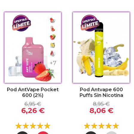
frescante
Fresa refrescante
 Ice
Helado de Fresa
 refrescante
Fresa Kiwi
rry Bubble Gum
Piña Refrescante
tón refrescante
Sandía Refrescante
+7
Pod AntVape Pocket
Pod Antvape 600
600 (2%)
Puffs Sin Nicotina
6,95 €
8,95 €
6,26 €
8,06 €