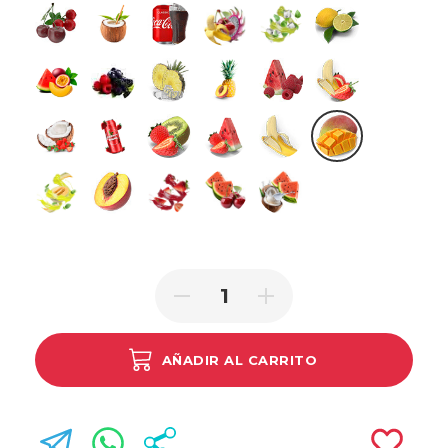
Cherry Cranberry
Cocoloco
Cola Ice
Dragonfruit Banana Cherry
Fresh Mint
Lemon Lime
Love
Mixed Berries
Pineapple Ice
Pineapple Peach
Raspberry Watermelon
Strawberry Ban
Strawberry Coconut
Strawberry Energy Drink
Strawberry Kiwi
Strawberry Watermelon
Triple Banana
Triple Mango
Triple Melon
Triple Peach
Triple Strawberry
Watermelon Cherry
Watermelon Coconut
AÑADIR AL CARRITO