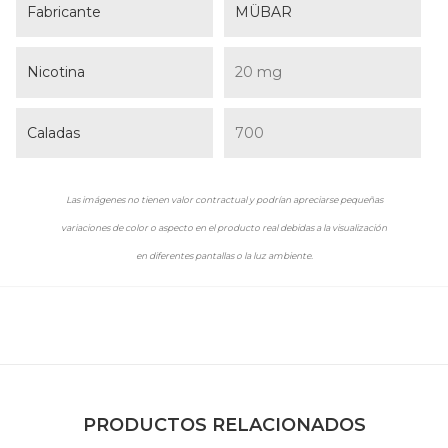
Fabricante
MÜBAR
Nicotina
20 mg
Caladas
700
Las imágenes no tienen valor contractual y podrían apreciarse pequeñas
variaciones de color o aspecto en el producto real debidas a la visualización
en diferentes pantallas o la luz ambiente.
PRODUCTOS RELACIONADOS