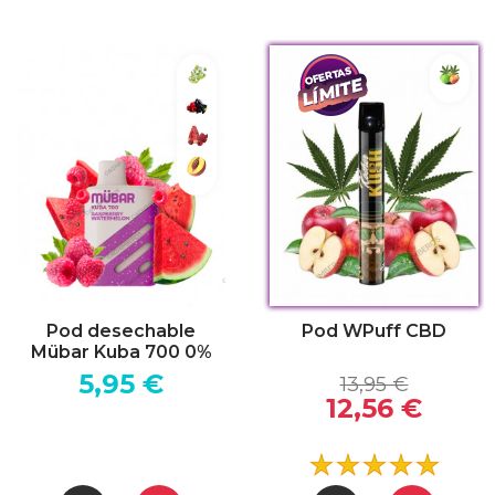
Melon
Fresh Mint
Koshe
 Cranberry
Mixed Berries
 Peach
Raspberry Watermelon
 Candy
Triple Peach
ple Apple Pear
Pod desechable
Pod WPuff CBD
Mübar Kuba 700 0%
5,95 €
13,95 €
12,56 €