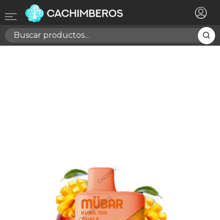
×
Registrarse
Necesitas hacer login para guardar productos en tu
lista de deseos
Cancelar
Registrarse