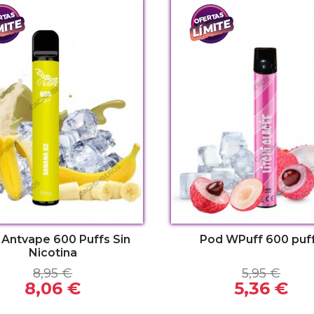
nte
sa
nte
cante
 Antvape 600 Puffs Sin
Pod WPuff 600 puf
Nicotina
8,95 €
5,95 €
8,06 €
5,36 €