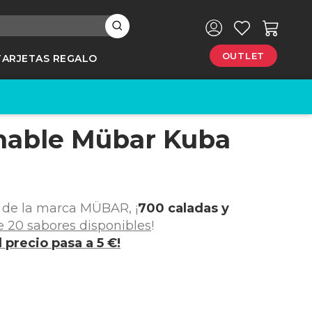
×
OUTLET
TARJETAS REGALO
hable Mübar Kuba
e
de la marca MÜBAR, ¡
700 caladas y
 20 sabores disponibles
!
l precio pasa a 5 €!