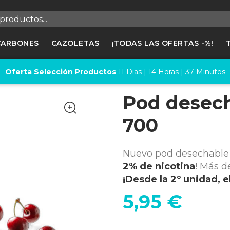
egistrarse
CARBONES
CAZOLETAS
¡TODAS LAS OFERTAS -%!
cesitas hacer login para guardar productos en tu lista de deseos
Oferta Selección Productos
11
Dias |
14
Horas |
37
Minutos
Pod desec
Cancelar
Registrars
700
Nuevo pod desechable 
2% de nicotina
!
Más de
¡Desde la 2º unidad, e
5,95 €