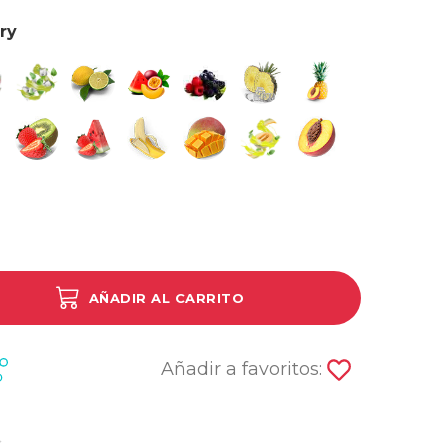
ry
onfruit Banana Cherry
Fresh Mint
Lemon Lime
Love
Mixed Berries
Pineapple Ice
Pineapple Peach
a
 Coconut
wberry Energy Drink
Strawberry Kiwi
Strawberry Watermelon
Triple Banana
Triple Mango
Triple Melon
Triple Peach
y
 Coconut
AÑADIR AL CARRITO
Añadir a favoritos: