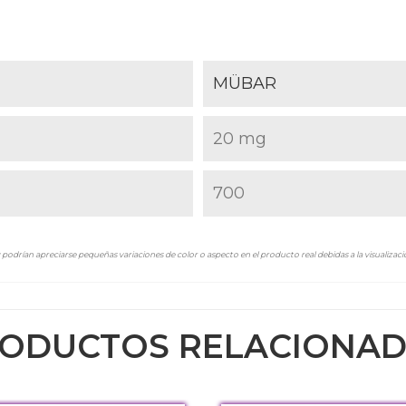
MÜBAR
20 mg
700
podrían apreciarse pequeñas variaciones de color o aspecto en el producto real debidas a la visualizació
ODUCTOS RELACIONA