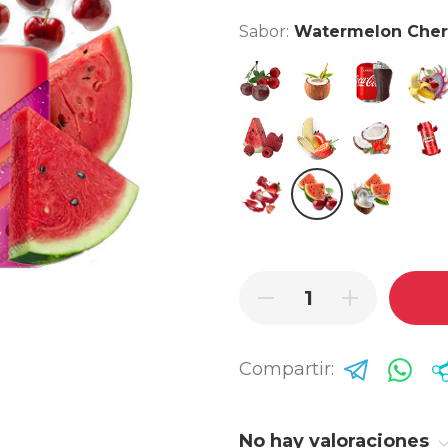
Sabor:
Watermelon Cher
Cherry Cranberry
Cocoloco
Cola Ice
Drag
Raspberry Watermelon
Strawberry Banan
Strawberry
Stra
Triple Strawberry
Watermelon Cherr
Watermelon
Compartir:
No hay valoraciones