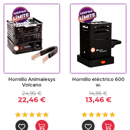
Hornillo Animalesys
Hornillo eléctrico 600
Volcano
w.
24,95 €
14,95 €
22,46 €
13,46 €