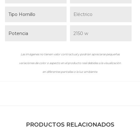
Tipo Hornillo
Eléctrico
Potencia
2150 w
Las imágenes no tienen valor contractual y podrían apreciarse pequeñas
variaciones de color o aspecto en el producto real debidas a la visualización
en diferentes pantallas o la luz ambiente.
PRODUCTOS RELACIONADOS