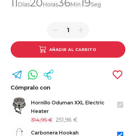
11
20
36
19
Días
Horas
Min
Seg
AÑADIR AL CARRITO
Cómpralo con
Hornillo Oduman XXL Electric
Heater
314,95 €
251,96 €
Carbonera Hookah