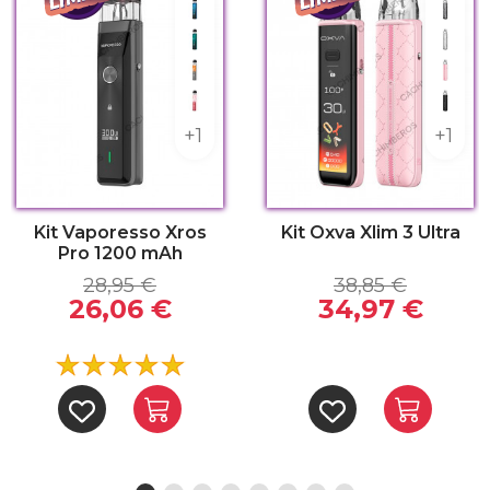
lack
Blue
Metal
Green
Metal
Orange
Cherr
Pink
Midni
+1
+1
Kit Vaporesso Xros
Kit Oxva Xlim 3 Ultra
Pro 1200 mAh
28,95 €
38,85 €
26,06 €
34,97 €