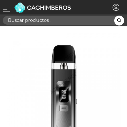
×
Registrarse
Necesitas hacer login para guardar productos en tu
lista de deseos
Cancelar
Registrarse