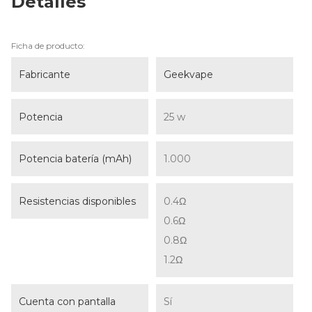
Detalles
Ficha de producto:
Fabricante
Geekvape
Potencia
25 w
Potencia batería (mAh)
1.000
Resistencias disponibles
0.4Ω
0.6Ω
0.8Ω
1.2Ω
Cuenta con pantalla
Sí