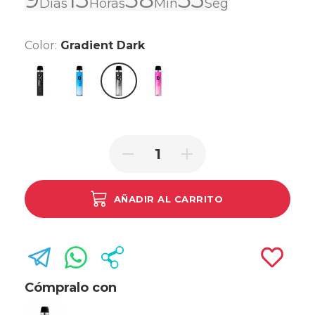
Días
Horas
Min
Seg
Color:
Gradient Dark
Black
Cobalt Blue
Rose Pink
Gradient Dark
AÑADIR AL CARRITO
Cómpralo con