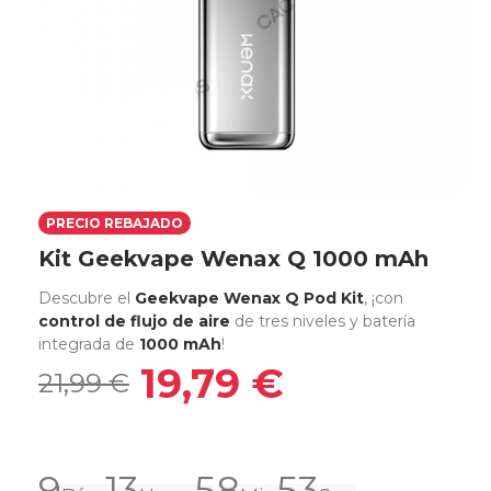
PRECIO REBAJADO
Kit Geekvape Wenax Q 1000 mAh
Descubre el
Geekvape Wenax Q Pod Kit
, ¡con
control de flujo de aire
de tres niveles y batería
integrada de
1000 mAh
!
19,79 €
21,99 €
9
13
58
52