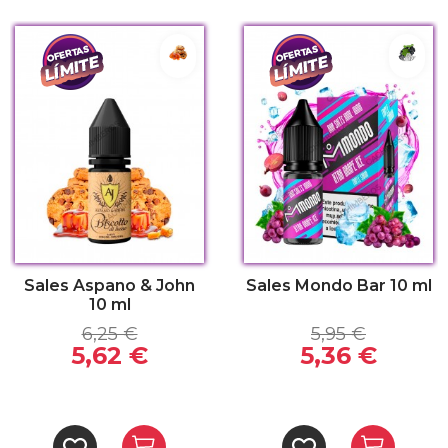
aka
Biscotto di Lusso
Xtra 
Sales Aspano & John
Sales Mondo Bar 10 ml
10 ml
6,25 €
5,95 €
5,62 €
5,36 €