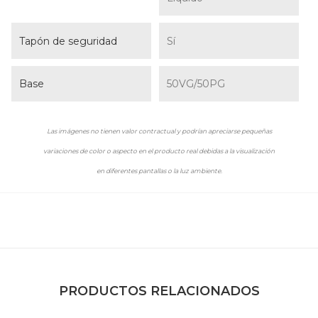
Tapón de seguridad
Sí
Base
50VG/50PG
Las imágenes no tienen valor contractual y podrían apreciarse pequeñas
variaciones de color o aspecto en el producto real debidas a la visualización
en diferentes pantallas o la luz ambiente.
PRODUCTOS RELACIONADOS