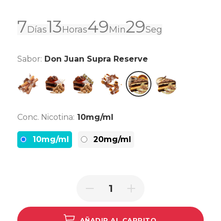
7
13
49
29
Días
Horas
Min
Seg
Sabor:
Don Juan Supra Reserve
Don Juan Churro
Don Juan Reserve
Don Juan Reserve Ultra
Don Juan Peanut
Don Juan Supra Reserv
Don Juan Custa
Conc. Nicotina:
10mg/ml
10mg/ml
20mg/ml
AÑADIR AL CARRITO